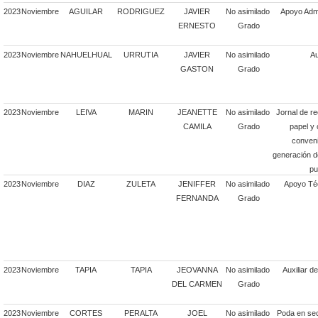
2023
Noviembre
AGUILAR
RODRIGUEZ
JAVIER
No asimilado
Apoyo Admi
ERNESTO
Grado
2023
Noviembre
NAHUELHUAL
URRUTIA
JAVIER
No asimilado
Au
GASTON
Grado
2023
Noviembre
LEIVA
MARIN
JEANETTE
No asimilado
Jornal de rec
CAMILA
Grado
papel y 
conveni
generación d
pu
2023
Noviembre
DIAZ
ZULETA
JENIFFER
No asimilado
Apoyo Téc
FERNANDA
Grado
2023
Noviembre
TAPIA
TAPIA
JEOVANNA
No asimilado
Auxiliar d
DEL CARMEN
Grado
2023
Noviembre
CORTES
PERALTA
JOEL
No asimilado
Poda en se