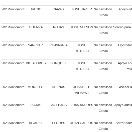
2023
Noviembre
BRUNO
NAVAS
JOSE JAVIER
No asimilado
Apoyo adm
Grado
2023
Noviembre
GUERRA
ROJAS
JOSE NELSON
No asimilado
Sereno para 
Grado
2023
Noviembre
SANCHEZ
CHAVARRIA
JOSE
No asimilado
Operador 
PATRICIO
Grado
2023
Noviembre
VILLALOBOS
BORQUEZ
JOSE
No asimilado
Apoyo adm
PATRICIO
Grado
mun
2023
Noviembre
MORELLO
DUEÑAS
JOSSETTE
No asimilado
Asesoría
MILISENT
Grado
2023
Noviembre
ROJAS
VALLEJOS
JUAN ANDRES
No asimilado
Apoyo admin
Grado
2023
Noviembre
ALVAREZ
FLORES
JUAN CARLOS
No asimilado
Barrer acer
Grado