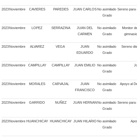
2023
Noviembre
CAVIERES
PAREDES
JUAN CARLOS
No asimilado
Sereno para 
Grado
2023
Noviembre
LOPEZ
SERRAZINA
JUAN DEL
No asimilado
Monitor de
CARMEN
Grado
gimnasio
2023
Noviembre
ALVAREZ
VEGA
JUAN
No asimilado
Sereno dis
EDUARDO
Grado
2023
Noviembre
CAMPILLAY
CAMPILLAY
JUAN EMILIO
No asimilado
Jo
Grado
2023
Noviembre
MORALES
CARVAJAL
JUAN
No asimilado
Apoyo al De
FRANCISCO
Grado
2023
Noviembre
GARRIDO
NUÑEZ
JUAN HERNAN
No asimilado
Sereno para 
Grado
2023
Noviembre
HUANCHICAY
HUANCHICAY
JUAN HILARIO
No asimilado
Apoy
Grado