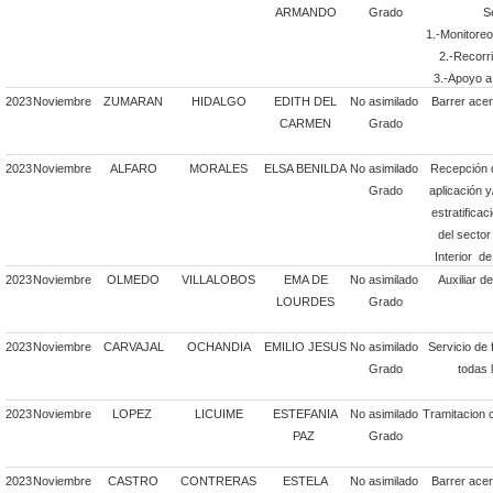
ARMANDO
Grado
S
1.-Monitoreo 
2.-Recorri
3.-Apoyo a
2023
Noviembre
ZUMARAN
HIDALGO
EDITH DEL
No asimilado
Barrer acer
CARMEN
Grado
2023
Noviembre
ALFARO
MORALES
ELSA BENILDA
No asimilado
Recepción 
Grado
aplicación y
estratificac
del secto
Interior d
2023
Noviembre
OLMEDO
VILLALOBOS
EMA DE
No asimilado
Auxiliar d
LOURDES
Grado
2023
Noviembre
CARVAJAL
OCHANDIA
EMILIO JESUS
No asimilado
Servicio de 
Grado
todas l
2023
Noviembre
LOPEZ
LICUIME
ESTEFANIA
No asimilado
Tramitacion c
PAZ
Grado
2023
Noviembre
CASTRO
CONTRERAS
ESTELA
No asimilado
Barrer acer