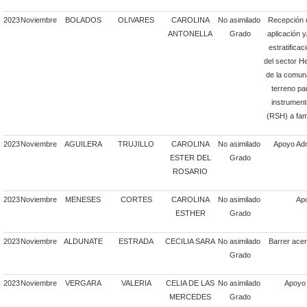
2023
Noviembre
BOLADOS
OLIVARES
CAROLINA
No asimilado
Recepción 
ANTONELLA
Grado
aplicación y
estratificac
del sector H
de la comun
terreno pa
instrumento
(RSH) a fam
2023
Noviembre
AGUILERA
TRUJILLO
CAROLINA
No asimilado
Apoyo Admi
ESTER DEL
Grado
ROSARIO
2023
Noviembre
MENESES
CORTES
CAROLINA
No asimilado
Apo
ESTHER
Grado
2023
Noviembre
ALDUNATE
ESTRADA
CECILIA SARA
No asimilado
Barrer acer
Grado
2023
Noviembre
VERGARA
VALERIA
CELIA DE LAS
No asimilado
Apoyo 
MERCEDES
Grado