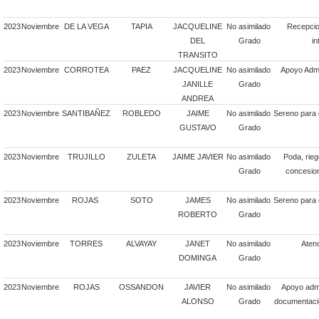
2023
Noviembre
DE LA VEGA
TAPIA
JACQUELINE
No asimilado
Recepcio
DEL
Grado
in
TRANSITO
2023
Noviembre
CORROTEA
PAEZ
JACQUELINE
No asimilado
Apoyo Admi
JANILLE
Grado
ANDREA
2023
Noviembre
SANTIBAÑEZ
ROBLEDO
JAIME
No asimilado
Sereno para 
GUSTAVO
Grado
2023
Noviembre
TRUJILLO
ZULETA
JAIME JAVIER
No asimilado
Poda, rie
Grado
concesion
2023
Noviembre
ROJAS
SOTO
JAMES
No asimilado
Sereno para 
ROBERTO
Grado
2023
Noviembre
TORRES
ALVAYAY
JANET
No asimilado
Atenc
DOMINGA
Grado
2023
Noviembre
ROJAS
OSSANDON
JAVIER
No asimilado
Apoyo admi
ALONSO
Grado
documentaci