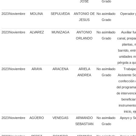
JOSE
Grado
2023
Noviembre
MOLINA
SEPULVEDA
ANTONIO DE
No asimilado
Operador 
JESUS
Grado
2023
Noviembre
ALVAREZ
MUNIZAGA
ANTONIO
No asimilado
Auxiliar f
ORLANDO
Grado
canal, prepar
plantas, 
barrido, ent
unidades mu
pérgola a qu
2023
Noviembre
ARAYA
ARACENA
ARIELA
No asimilado
Trabajad
ANDREA
Grado
Asistente S
confección d
del programa 
de intervenci
beneficia
instrumento
inicio, 
2023
Noviembre
AGÜERO
VENEGAS
ARMANDO
No asimilado
Apoyo y Se
SEBASTIAN
Grado