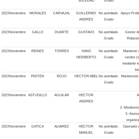
SOLEDAD
Grado
2023
Noviembre
MORALES
CARVAJAL
GUILLERMO
No asimilado
Apoyo Profe
ANDRES
Grado
2023
Noviembre
GALLO
DUARTE
GUSTAVO
No asimilado
Gestor d
Grado
Relacio
2023
Noviembre
REINES
TORRES
HANS
No asimilado
Mantener 
HERIBERTO
Grado
verdes (o
mediante el
ba
2023
Noviembre
PASTEN
ROJO
HECTOR ABEL
No asimilado
Mantencion 
Grado
2023
Noviembre
ASTUDILLO
AGUILAR
HECTOR
A
ANDRES
2.-Monitoreo 
3.-Aseso
organizac
2023
Noviembre
GATICA
ALVAREZ
HECTOR
No asimilado
Operador p
MANUEL
Grado