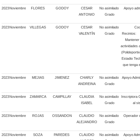
2023
Noviembre
FLORES
GODOY
CESAR
No asimilado
Apoyo admi
ANTONIO
Grado
2023
Noviembre
VILLEGAS
GODOY
CESAR
No asimilado
Coo
VALENTÍN
Grado
Re
Mantener 
actividades a
(Polideporti
Estadio Tec
que tenga e
2023
Noviembre
MEJIAS
JIMENEZ
CHARLY
No asimilado
Apoyo Admin
ANDREINA
Grado
2023
Noviembre
ZAMARCA
CAMPILLAY
CLAUDIA
No asimilado
Inscriptora 
ISABEL
Grado
al s
2023
Noviembre
ROJAS
OSSANDON
CLAUDIO
No asimilado
Operador 
ALEJANDRO
Grado
2023
Noviembre
SOZA
PAREDES
CLAUDIO
No asimilado
Apoyo Admi