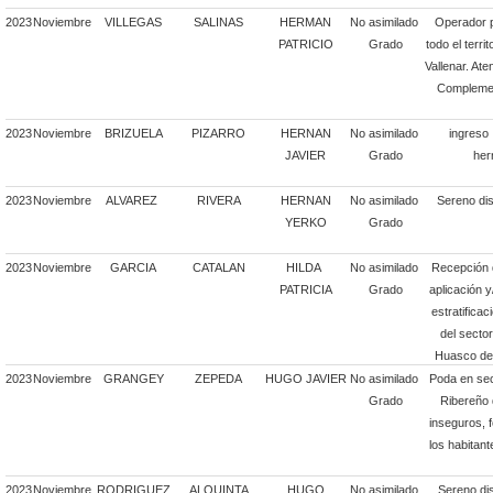
2023
Noviembre
VILLEGAS
SALINAS
HERMAN
No asimilado
Operador pa
PATRICIO
Grado
todo el terri
Vallenar. Ate
Complemen
2023
Noviembre
BRIZUELA
PIZARRO
HERNAN
No asimilado
ingreso 
JAVIER
Grado
her
2023
Noviembre
ALVAREZ
RIVERA
HERNAN
No asimilado
Sereno dis
YERKO
Grado
2023
Noviembre
GARCIA
CATALAN
HILDA
No asimilado
Recepción d
PATRICIA
Grado
aplicación y
estratificac
del secto
Huasco de 
2023
Noviembre
GRANGEY
ZEPEDA
HUGO JAVIER
No asimilado
Poda en se
Grado
Ribereño d
inseguros, 
los habitant
2023
Noviembre
RODRIGUEZ
ALQUINTA
HUGO
No asimilado
Sereno dis