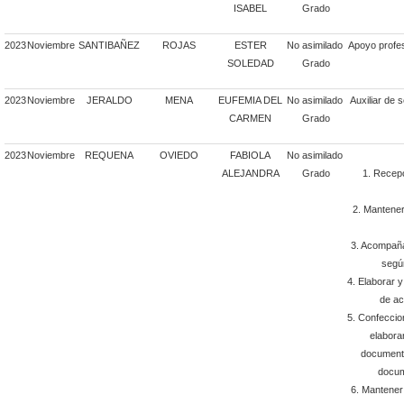
ISABEL
Grado
2023
Noviembre
SANTIBAÑEZ
ROJAS
ESTER
No asimilado
Apoyo profes
SOLEDAD
Grado
2023
Noviembre
JERALDO
MENA
EUFEMIA DEL
No asimilado
Auxiliar de 
CARMEN
Grado
2023
Noviembre
REQUENA
OVIEDO
FABIOLA
No asimilado
ALEJANDRA
Grado
1. Recepc
2. Mantener
3. Acompañam
segú
4. Elaborar y
de ac
5. Confeccio
elabora
documento
docum
6. Mantener