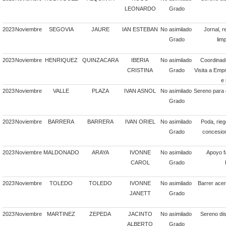
LEONARDO
Grado
2023
Noviembre
SEGOVIA
JAURE
IAN ESTEBAN
No asimilado
Jornal, r
Grado
lim
2023
Noviembre
HENRIQUEZ
QUINZACARA
IBERIA
No asimilado
Coordinado
CRISTINA
Grado
Visita a Emp
e 
2023
Noviembre
VALLE
PLAZA
IVAN ASNOL
No asimilado
Sereno para 
Grado
2023
Noviembre
BARRERA
BARRERA
IVAN ORIEL
No asimilado
Poda, rie
Grado
concesion
2023
Noviembre
MALDONADO
ARAYA
IVONNE
No asimilado
Apoyo fa
CAROL
Grado
2023
Noviembre
TOLEDO
TOLEDO
IVONNE
No asimilado
Barrer acer
JANETT
Grado
2023
Noviembre
MARTINEZ
ZEPEDA
JACINTO
No asimilado
Sereno dis
ALBERTO
Grado