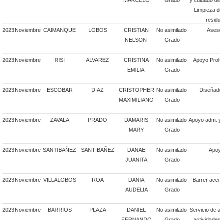
MARCELO
Grado
y cuidado de
Limpieza d
resid
2023
Noviembre
CAIMANQUE
LOBOS
CRISTIAN
No asimilado
Aseso
NELSON
Grado
2023
Noviembre
RISI
ALVAREZ
CRISTINA
No asimilado
Apoyo Prof
EMILIA
Grado
2023
Noviembre
ESCOBAR
DIAZ
CRISTOPHER
No asimilado
Diseñado
MAXIMILIANO
Grado
2023
Noviembre
ZAVALA
PRADO
DAMARIS
No asimilado
Apoyo adm. y
MARY
Grado
2023
Noviembre
SANTIBAÑEZ
SANTIBAÑEZ
DANAE
No asimilado
Apoy
JUANITA
Grado
2023
Noviembre
VILLALOBOS
ROA
DANIA
No asimilado
Barrer acer
AUDELIA
Grado
2023
Noviembre
BARRIOS
PLAZA
DANIEL
No asimilado
Servicio de 
FERNANDO
Grado
actividade