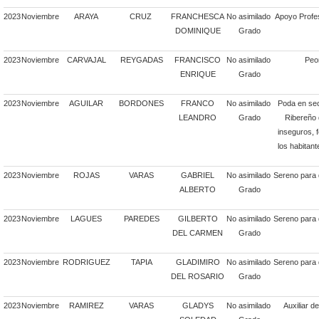
2023
Noviembre
ARAYA
CRUZ
FRANCHESCA
No asimilado
Apoyo Profe
DOMINIQUE
Grado
2023
Noviembre
CARVAJAL
REYGADAS
FRANCISCO
No asimilado
Peon
ENRIQUE
Grado
2023
Noviembre
AGUILAR
BORDONES
FRANCO
No asimilado
Poda en se
LEANDRO
Grado
Ribereño d
inseguros, 
los habitant
2023
Noviembre
ROJAS
VARAS
GABRIEL
No asimilado
Sereno para 
ALBERTO
Grado
2023
Noviembre
LAGUES
PAREDES
GILBERTO
No asimilado
Sereno para 
DEL CARMEN
Grado
2023
Noviembre
RODRIGUEZ
TAPIA
GLADIMIRO
No asimilado
Sereno para 
DEL ROSARIO
Grado
2023
Noviembre
RAMIREZ
VARAS
GLADYS
No asimilado
Auxiliar d