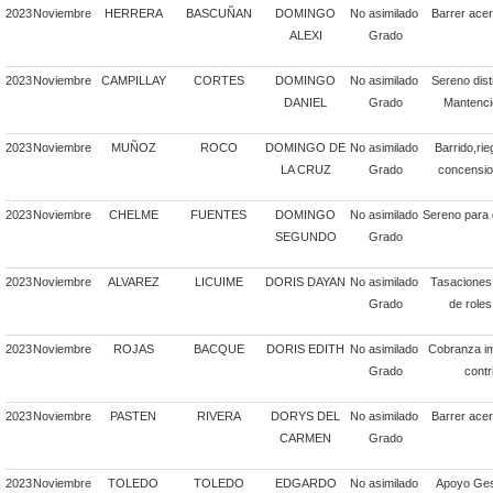
2023
Noviembre
HERRERA
BASCUÑAN
DOMINGO
No asimilado
Barrer acer
ALEXI
Grado
2023
Noviembre
CAMPILLAY
CORTES
DOMINGO
No asimilado
Sereno dis
DANIEL
Grado
Mantenci
2023
Noviembre
MUÑOZ
ROCO
DOMINGO DE
No asimilado
Barrido,ri
LA CRUZ
Grado
concensio
2023
Noviembre
CHELME
FUENTES
DOMINGO
No asimilado
Sereno para 
SEGUNDO
Grado
2023
Noviembre
ALVAREZ
LICUIME
DORIS DAYAN
No asimilado
Tasaciones 
Grado
de roles
2023
Noviembre
ROJAS
BACQUE
DORIS EDITH
No asimilado
Cobranza imp
Grado
contr
2023
Noviembre
PASTEN
RIVERA
DORYS DEL
No asimilado
Barrer acer
CARMEN
Grado
2023
Noviembre
TOLEDO
TOLEDO
EDGARDO
No asimilado
Apoyo Gest