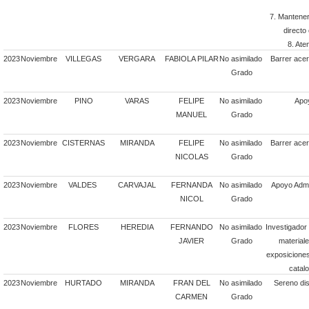
7. Mantener
directo
8. Ate
2023
Noviembre
VILLEGAS
VERGARA
FABIOLA PILAR
No asimilado
Barrer acer
Grado
2023
Noviembre
PINO
VARAS
FELIPE
No asimilado
Apo
MANUEL
Grado
2023
Noviembre
CISTERNAS
MIRANDA
FELIPE
No asimilado
Barrer acer
NICOLAS
Grado
2023
Noviembre
VALDES
CARVAJAL
FERNANDA
No asimilado
Apoyo Admin
NICOL
Grado
2023
Noviembre
FLORES
HEREDIA
FERNANDO
No asimilado
Investigador
JAVIER
Grado
material
exposiciones.
catal
2023
Noviembre
HURTADO
MIRANDA
FRAN DEL
No asimilado
Sereno dis
CARMEN
Grado