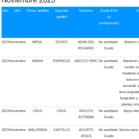
Año
Mes
Primer apellido
Segundo
Nombres
Grado EUS
D
apellido
(si
corresponde)
2023
Noviembre
MENA
OCAYO
ADAN DEL
No asimilado
Maestro c
ROSARIO
Grado
2023
Noviembre
MARIN
ESPINOZA
ADOLFO ERIC
No asimilado
Mantener 
Grado
verdes (o
mediante el
basura e
escardar y
área asignada
fungicidas y 
plantas or
2023
Noviembre
CRUZ
CRUZ
ADOLFO
No asimilado
Apoyo Admi
ESTEBAN
Grado
2023
Noviembre
MALUENDA
CASTILLO
AGUSTO
No asimilado
Sereno para 
JESUS
Grado