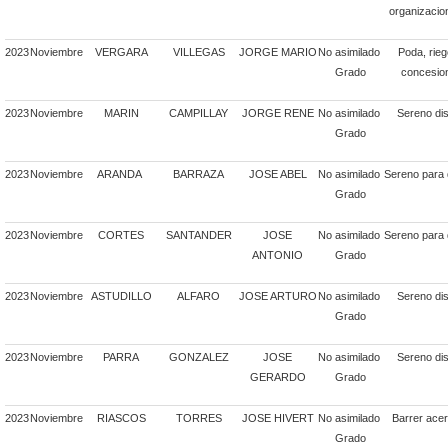
organizacion
2023
Noviembre
VERGARA
VILLEGAS
JORGE MARIO
No asimilado
Poda, rie
Grado
concesion
2023
Noviembre
MARIN
CAMPILLAY
JORGE RENE
No asimilado
Sereno dis
Grado
2023
Noviembre
ARANDA
BARRAZA
JOSE ABEL
No asimilado
Sereno para 
Grado
2023
Noviembre
CORTES
SANTANDER
JOSE
No asimilado
Sereno para 
ANTONIO
Grado
2023
Noviembre
ASTUDILLO
ALFARO
JOSE ARTURO
No asimilado
Sereno dis
Grado
2023
Noviembre
PARRA
GONZALEZ
JOSE
No asimilado
Sereno dis
GERARDO
Grado
2023
Noviembre
RIASCOS
TORRES
JOSE HIVERT
No asimilado
Barrer acer
Grado