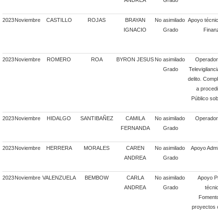
ANDREA
Grado
2023
Noviembre
CASTILLO
ROJAS
BRAYAN
No asimilado
Apoyo técnic
IGNACIO
Grado
Finan
2023
Noviembre
ROMERO
ROA
BYRON JESUS
No asimilado
Operador
Grado
Televigilanci
delito. Comp
a procedi
Público sob
2023
Noviembre
HIDALGO
SANTIBAÑEZ
CAMILA
No asimilado
Operador 
FERNANDA
Grado
2023
Noviembre
HERRERA
MORALES
CAREN
No asimilado
Apoyo Admin
ANDREA
Grado
2023
Noviembre
VALENZUELA
BEMBOW
CARLA
No asimilado
Apoyo Pr
ANDREA
Grado
técni
Fomento
proyectos 