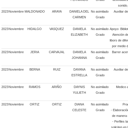
sonido.
2023
Noviembre
MALDONADO
ARAYA
DANIELA DEL
No asimilado
Auxiliar d
CARMEN
Grado
2023
Noviembre
HIDALGO
VASQUEZ
DANIELA
No asimilado
Apoyo Bibliot
ELIZABETH
Grado
Atención d
libors de dif
por medio 
2023
Noviembre
JERIA
CARVAJAL
DANIELA
No asimilado
Barrer acer
JOHANNA
Grado
2023
Noviembre
BERNA
RUIZ
DAYANA
No asimilado
Auxiliar d
ESTRELLA
Grado
2023
Noviembre
RAMOS
ARIÑO
DAYNIS
No asimilado
Medico a
YULIETH
Grado
2023
Noviembre
ORTIZ
ORTIZ
DIANA
No asimilado
Pro
CELESTE
Grado
- Elaboració
de manera e
- Perfiles 
soliciten en