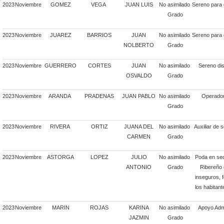
2023
Noviembre
GOMEZ
VEGA
JUAN LUIS
No asimilado
Sereno para 
Grado
2023
Noviembre
JUAREZ
BARRIOS
JUAN
No asimilado
Sereno para 
NOLBERTO
Grado
2023
Noviembre
GUERRERO
CORTES
JUAN
No asimilado
Sereno dis
OSVALDO
Grado
2023
Noviembre
ARANDA
PRADENAS
JUAN PABLO
No asimilado
Operador
Grado
2023
Noviembre
RIVERA
ORTIZ
JUANA DEL
No asimilado
Auxiliar de 
CARMEN
Grado
2023
Noviembre
ASTORGA
LOPEZ
JULIO
No asimilado
Poda en se
ANTONIO
Grado
Ribereño d
inseguros, 
los habitant
2023
Noviembre
MARIN
ROJAS
KARINA
No asimilado
Apoyo Admi
JAZMIN
Grado