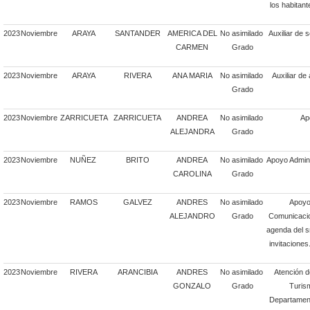
los habitant
2023
Noviembre
ARAYA
SANTANDER
AMERICA DEL
No asimilado
Auxiliar de 
CARMEN
Grado
2023
Noviembre
ARAYA
RIVERA
ANA MARIA
No asimilado
Auxiliar de
Grado
2023
Noviembre
ZARRICUETA
ZARRICUETA
ANDREA
No asimilado
Ap
ALEJANDRA
Grado
2023
Noviembre
NUÑEZ
BRITO
ANDREA
No asimilado
Apoyo Admini
CAROLINA
Grado
2023
Noviembre
RAMOS
GALVEZ
ANDRES
No asimilado
Apoyo
ALEJANDRO
Grado
Comunicacio
agenda del sr
invitacione
2023
Noviembre
RIVERA
ARANCIBIA
ANDRES
No asimilado
Atención d
GONZALO
Grado
Turis
Departament