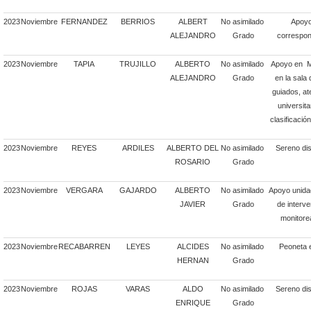
2023
Noviembre
FERNANDEZ
BERRIOS
ALBERT
No asimilado
Apoyo
ALEJANDRO
Grado
correspon
2023
Noviembre
TAPIA
TRUJILLO
ALBERTO
No asimilado
Apoyo en Mu
ALEJANDRO
Grado
en la sala
guiados, at
universita
clasificació
2023
Noviembre
REYES
ARDILES
ALBERTO DEL
No asimilado
Sereno dis
ROSARIO
Grado
2023
Noviembre
VERGARA
GAJARDO
ALBERTO
No asimilado
Apoyo unidad
JAVIER
Grado
de interv
monitore
2023
Noviembre
RECABARREN
LEYES
ALCIDES
No asimilado
Peoneta 
HERNAN
Grado
2023
Noviembre
ROJAS
VARAS
ALDO
No asimilado
Sereno dis
ENRIQUE
Grado