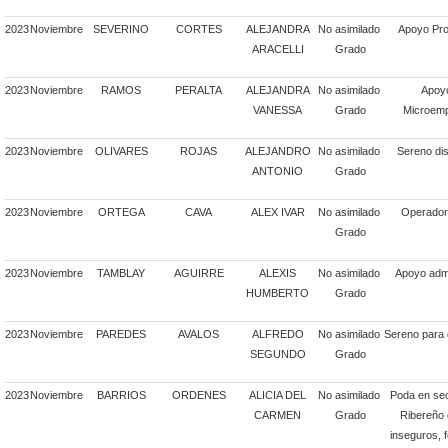
2023
Noviembre
SEVERINO
CORTES
ALEJANDRA
No asimilado
Apoyo Pro
ARACELLI
Grado
2023
Noviembre
RAMOS
PERALTA
ALEJANDRA
No asimilado
Apoyo
VANESSA
Grado
Microemp
2023
Noviembre
OLIVARES
ROJAS
ALEJANDRO
No asimilado
Sereno dis
ANTONIO
Grado
2023
Noviembre
ORTEGA
CAVA
ALEX IVAR
No asimilado
Operador 
Grado
2023
Noviembre
TAMBLAY
AGUIRRE
ALEXIS
No asimilado
Apoyo admi
HUMBERTO
Grado
2023
Noviembre
PAREDES
AVALOS
ALFREDO
No asimilado
Sereno para 
SEGUNDO
Grado
2023
Noviembre
BARRIOS
ORDENES
ALICIA DEL
No asimilado
Poda en se
CARMEN
Grado
Ribereño d
inseguros, 