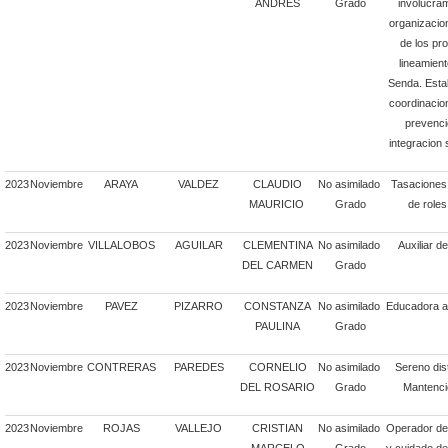
ANDRES
Grado
involucram
organizacio
de los pr
lineamient
Senda. Esta
coordinacion
prevencio
integracion 
2023
Noviembre
ARAYA
VALDEZ
CLAUDIO
No asimilado
Tasaciones 
MAURICIO
Grado
de roles
2023
Noviembre
VILLALOBOS
AGUILAR
CLEMENTINA
No asimilado
Auxiliar d
DEL CARMEN
Grado
2023
Noviembre
PAVEZ
PIZARRO
CONSTANZA
No asimilado
Educadora a
PAULINA
Grado
2023
Noviembre
CONTRERAS
PAREDES
CORNELIO
No asimilado
Sereno dis
DEL ROSARIO
Grado
Mantenci
2023
Noviembre
ROJAS
VALLEJO
CRISTIAN
No asimilado
Operador de 