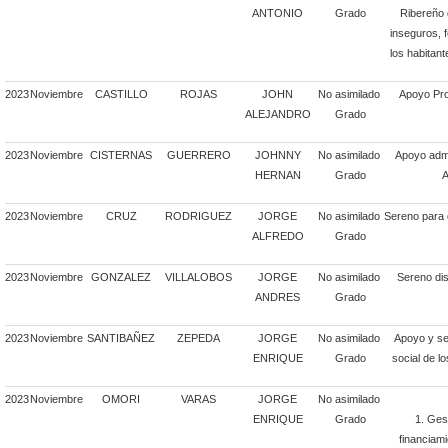
ANTONIO
Grado
Ribereño d
inseguros, 
los habitant
2023
Noviembre
CASTILLO
ROJAS
JOHN
No asimilado
Apoyo Pro
ALEJANDRO
Grado
2023
Noviembre
CISTERNAS
GUERRERO
JOHNNY
No asimilado
Apoyo admi
HERNAN
Grado
A
2023
Noviembre
CRUZ
RODRIGUEZ
JORGE
No asimilado
Sereno para 
ALFREDO
Grado
2023
Noviembre
GONZALEZ
VILLALOBOS
JORGE
No asimilado
Sereno dis
ANDRES
Grado
2023
Noviembre
SANTIBAÑEZ
ZEPEDA
JORGE
No asimilado
Apoyo y se
ENRIQUE
Grado
social de l
2023
Noviembre
OMORI
VARAS
JORGE
No asimilado
ENRIQUE
Grado
1. Ges
financiam