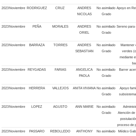
2023
Noviembre
RODRIGUEZ
CRUZ
ANDRES
No asimilado
Apoyo en Rel
NICOLAS
Grado
2023
Noviembre
PEÑA
MORALES
ANDRES
No asimilado
Sereno para 
ORIEL
Grado
2023
Noviembre
BARRAZA
TORRES
ANDRES
No asimilado
Mantener 
SEBASTIAN
Grado
verdes (o
mediante el
ba
2023
Noviembre
REYGADAS
FARIAS
ANGELICA
No asimilado
Barrer acer
PAOLA
Grado
2023
Noviembre
HERRERA
VALLEJOS
ANITA VIVIANA
No asimilado
Apoyo famil
Grado
subsistema 
2023
Noviembre
LOPEZ
AGUSTO
ANN MARIE
No asimilado
Administ
Grado
Atención de 
postulació
proceso de p
2023
Noviembre
PASSARO
REBOLLEDO
ANTHONY
No asimilado
Médico Gabi