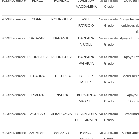
2023
Noviembre
PEREZ
ROMERO
ARMINDA
No asimilado
Apoyo admi
MAGDALENA
Grado
2023
Noviembre
COFRE
RODRIGUEZ
AXEL
No asimilado
Apoyo Profe
PATRICIO
Grado
cuidados do
d
2023
Noviembre
SALAZAR
NARANJO
BARBARA
No asimilado
Apoyo Técni
NICOLE
Grado
2023
Noviembre
RODRIGUEZ
RODRIGUEZ
BARBARA
No asimilado
Apoyo Pro
PATRICIA
Grado
2023
Noviembre
CUADRA
FIGUEROA
BELFOR
No asimilado
Barrer acer
RUBEN
Grado
2023
Noviembre
RIVERA
RIVERA
BERNARDA
No asimilado
Apoyo P
MARISEL
Grado
Secret
2023
Noviembre
AGUILAR
ALBARRACIN
BERNARDITA
No asimilado
Veterinar
DEL CARMEN
Grado
2023
Noviembre
SALAZAR
SALAZAR
BIANCA
No asimilado
Barrer acer