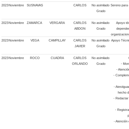
2023
Noviembre
SUSNAVAS
CARLOS
No asimilado
Sereno para 
Grado
2023
Noviembre
ZAMARCA
VERGARA
CARLOS
No asimilado
Apoyo té
ABDON
Grado
dependen
organizacion
2023
Noviembre
VEGA
CAMPILLAY
CARLOS
No asimilado
Apoyo Técni
JAVIER
Grado
2023
Noviembre
ROCO
CUADRA
CARLOS
No asimilado
ORLANDO
Grado
- Moni
- Atenció
- Compleme
- Atestigua
hecho d
- Redactar
- Registra
p
- Atención 