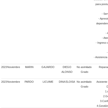
para postu
- Ser
- Aprest
dependenc
- 
- Ate
- Ingreso 
-
- Asistencia
2023
Noviembre
MARIN
GAJARDO
DIEGO
No asimilado
Reparac
ALONSO
Grado
2023
Noviembre
PARDO
LICUIME
DINA ELOISA
No asimilado
Asistente 
Grado
D
1.
2.Ge
3.Conf
4.Gestión