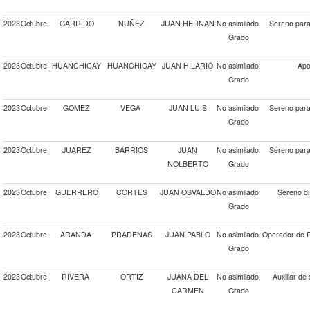
2023
Octubre
GARRIDO
NUÑEZ
JUAN HERNAN
No asimilado
Sereno para 
Grado
2023
Octubre
HUANCHICAY
HUANCHICAY
JUAN HILARIO
No asimilado
Apo
Grado
2023
Octubre
GOMEZ
VEGA
JUAN LUIS
No asimilado
Sereno para 
Grado
2023
Octubre
JUAREZ
BARRIOS
JUAN
No asimilado
Sereno para 
NOLBERTO
Grado
2023
Octubre
GUERRERO
CORTES
JUAN OSVALDO
No asimilado
Sereno di
Grado
2023
Octubre
ARANDA
PRADENAS
JUAN PABLO
No asimilado
Operador de 
Grado
2023
Octubre
RIVERA
ORTIZ
JUANA DEL
No asimilado
Auxiliar de
CARMEN
Grado