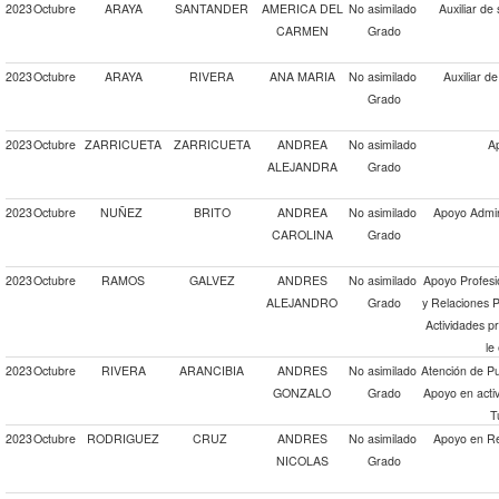
2023
Octubre
ARAYA
SANTANDER
AMERICA DEL
No asimilado
Auxiliar de
CARMEN
Grado
2023
Octubre
ARAYA
RIVERA
ANA MARIA
No asimilado
Auxiliar d
Grado
2023
Octubre
ZARRICUETA
ZARRICUETA
ANDREA
No asimilado
Ap
ALEJANDRA
Grado
2023
Octubre
NUÑEZ
BRITO
ANDREA
No asimilado
Apoyo Admini
CAROLINA
Grado
2023
Octubre
RAMOS
GALVEZ
ANDRES
No asimilado
Apoyo Profesi
ALEJANDRO
Grado
y Relaciones P
Actividades pr
le
2023
Octubre
RIVERA
ARANCIBIA
ANDRES
No asimilado
Atención de Pu
GONZALO
Grado
Apoyo en acti
T
2023
Octubre
RODRIGUEZ
CRUZ
ANDRES
No asimilado
Apoyo en Rel
NICOLAS
Grado