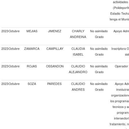
actividades 
(Polideport
Estadio Techa
tenga el Munic
2023
Octubre
MEJIAS
JIMENEZ
CHARLY
No asimilado
Apoyo Admin
ANDREINA
Grado
2023
Octubre
ZAMARCA
CAMPILLAY
CLAUDIA
No asimilado
Inscriptora O
ISABEL
Grado
si
2023
Octubre
ROJAS
OSSANDON
CLAUDIO
No asimilado
Operador 
ALEJANDRO
Grado
2023
Octubre
SOZA
PAREDES
CLAUDIO
No asimilado
Apoyo Adm
ANDRES
Grado
involucra
organizacion
los programas,
tecnicos y a
programa
intersector
tratamiento, re