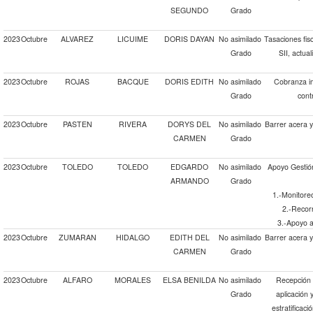
SEGUNDO
Grado
2023
Octubre
ALVAREZ
LICUIME
DORIS DAYAN
No asimilado
Tasaciones fisc
Grado
SII, actual
2023
Octubre
ROJAS
BACQUE
DORIS EDITH
No asimilado
Cobranza imp
Grado
cont
2023
Octubre
PASTEN
RIVERA
DORYS DEL
No asimilado
Barrer acera 
CARMEN
Grado
2023
Octubre
TOLEDO
TOLEDO
EDGARDO
No asimilado
Apoyo Gestión
ARMANDO
Grado
1.-Monitoreo
2.-Recorr
3.-Apoyo a
2023
Octubre
ZUMARAN
HIDALGO
EDITH DEL
No asimilado
Barrer acera 
CARMEN
Grado
2023
Octubre
ALFARO
MORALES
ELSA BENILDA
No asimilado
Recepción 
Grado
aplicación 
estratificaci