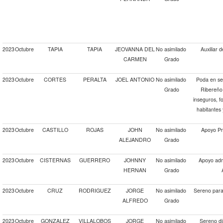
2023
Octubre
TAPIA
TAPIA
JEOVANNA DEL
No asimilado
Auxiliar 
CARMEN
Grado
2023
Octubre
CORTES
PERALTA
JOEL ANTONIO
No asimilado
Poda en se
Grado
Ribereño 
inseguros, f
habitantes 
2023
Octubre
CASTILLO
ROJAS
JOHN
No asimilado
Apoyo Pr
ALEJANDRO
Grado
2023
Octubre
CISTERNAS
GUERRERO
JOHNNY
No asimilado
Apoyo adm
HERNAN
Grado
2023
Octubre
CRUZ
RODRIGUEZ
JORGE
No asimilado
Sereno para 
ALFREDO
Grado
2023
Octubre
GONZALEZ
VILLALOBOS
JORGE
No asimilado
Sereno di