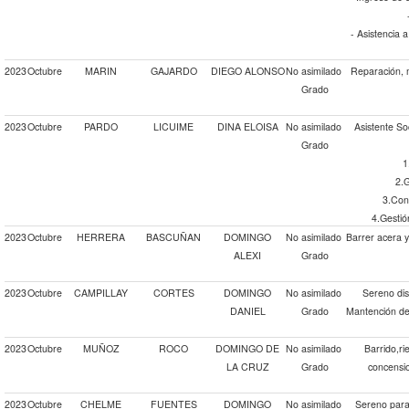
- Asistencia 
2023
Octubre
MARIN
GAJARDO
DIEGO ALONSO
No asimilado
Reparación, 
Grado
2023
Octubre
PARDO
LICUIME
DINA ELOISA
No asimilado
Asistente So
Grado
1
2.G
3.Con
4.Gestió
2023
Octubre
HERRERA
BASCUÑAN
DOMINGO
No asimilado
Barrer acera 
ALEXI
Grado
2023
Octubre
CAMPILLAY
CORTES
DOMINGO
No asimilado
Sereno dis
DANIEL
Grado
Mantención de 
2023
Octubre
MUÑOZ
ROCO
DOMINGO DE
No asimilado
Barrido,r
LA CRUZ
Grado
concensio
2023
Octubre
CHELME
FUENTES
DOMINGO
No asimilado
Sereno para 