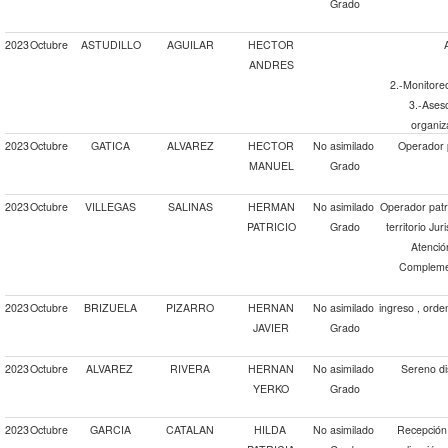
Grado
2023
Octubre
ASTUDILLO
AGUILAR
HECTOR
ANDRES
2.-Monitoreo
3.-Aseso
organiza
2023
Octubre
GATICA
ALVAREZ
HECTOR
No asimilado
Operador p
MANUEL
Grado
2023
Octubre
VILLEGAS
SALINAS
HERMAN
No asimilado
Operador patru
PATRICIO
Grado
territorio Ju
Atención
Complemen
2023
Octubre
BRIZUELA
PIZARRO
HERNAN
No asimilado
ingreso , ord
JAVIER
Grado
2023
Octubre
ALVAREZ
RIVERA
HERNAN
No asimilado
Sereno di
YERKO
Grado
2023
Octubre
GARCIA
CATALAN
HILDA
No asimilado
Recepción 