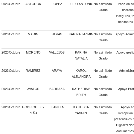
2023
Octubre
ASTORGA
LOPEZ
JULIO ANTONIO
No asimilado
Poda en se
Grado
Ribereño 
inseguros, f
habitantes 
2023
Octubre
MARIN
ROJAS
KARINA JAZMIN
No asimilado
Apoyo Admini
Grado
2023
Octubre
MORENO
VALLEJOS
KARINA
No asimilado
Apoyo gestión
NATALIA
Grado
2023
Octubre
RAMIREZ
ARAYA
KAROL
No asimilado
Administra
ALEJANDRA
Grado
2023
Octubre
AVALOS
BARRAZA
KATHERINE
No asimilado
Apoyo Prof
EDITH
Grado
2023
Octubre
RODRIGUEZ´-
LLANTEN
KATIUSKA
No asimilado
Apoyo adm
PEÑA
YASMIN
Grado
Recepción y
presenciales, 
Digitalizaci
documentos.