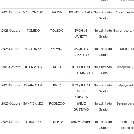
2023
Octubre
MALDONADO
ARAYA
IVONNE CAROL
No asimilado
Apoyo familia
Grado
2023
Octubre
TOLEDO
TOLEDO
IVONNE
No asimilado
Barrer acera 
JANETT
Grado
2023
Octubre
MARTINEZ
ZEPEDA
JACINTO
No asimilado
Sereno di
ALBERTO
Grado
2023
Octubre
DE LA VEGA
TAPIA
JACQUELINE
No asimilado
Recepcion y 
DEL TRANSITO
Grado
2023
Octubre
CORROTEA
PAEZ
JACQUELINE
No asimilado
Apoyo Admi
JANILLE
Grado
ANDREA
2023
Octubre
SANTIBAÑEZ
ROBLEDO
JAIME
No asimilado
Sereno para 
GUSTAVO
Grado
2023
Octubre
TRUJILLO
ZULETA
JAIME JAVIER
No asimilado
Poda, rie
Grado
concesio