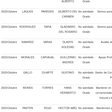
ALBERTO
Grado
2023
Octubre
LAGUES
PAREDES
GILBERTO DEL
No asimilado
Sereno para 
CARMEN
Grado
2023
Octubre
RODRIGUEZ
TAPIA
GLADIMIRO
No asimilado
Sereno para 
DEL ROSARIO
Grado
2023
Octubre
RAMIREZ
VARAS
GLADYS
No asimilado
Auxiliar 
SOLEDAD
Grado
2023
Octubre
MORALES
CARVAJAL
GUILLERMO
No asimilado
Apoyo Prof
ANDRES
Grado
2023
Octubre
GALLO
DUARTE
GUSTAVO
No asimilado
Gestor de Com
Grado
P
2023
Octubre
REINES
TORRES
HANS
No asimilado
Mantener en 
HERIBERTO
Grado
(ornamentales
manual y l
2023
Octubre
PASTEN
ROJO
HECTOR ABEL
No asimilado
Mantencion y