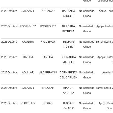
Grado
cuidados dom
2023
Octubre
SALAZAR
NARANJO
BARBARA
No asimilado
Apoyo Técn
NICOLE
Grado
2023
Octubre
RODRIGUEZ
RODRIGUEZ
BARBARA
No asimilado
Apoyo Profesi
PATRICIA
Grado
2023
Octubre
CUADRA
FIGUEROA
BELFOR
No asimilado
Barrer acera 
RUBEN
Grado
2023
Octubre
RIVERA
RIVERA
BERNARDA
No asimilado
Apoyo Profes
MARISEL
Grado
C
2023
Octubre
AGUILAR
ALBARRACIN
BERNARDITA
No asimilado
Veterinar
DEL CARMEN
Grado
2023
Octubre
SALAZAR
SALAZAR
BIANCA
No asimilado
Barrer acera 
ANDREA
Grado
2023
Octubre
CASTILLO
ROJAS
BRAYAN
No asimilado
Apoyo técni
IGNACIO
Grado
Finan