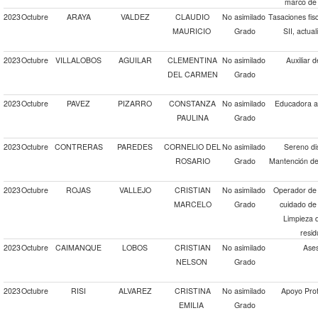
marco de l
2023
Octubre
ARAYA
VALDEZ
CLAUDIO
No asimilado
Tasaciones fisc
MAURICIO
Grado
SII, actual
2023
Octubre
VILLALOBOS
AGUILAR
CLEMENTINA
No asimilado
Auxiliar 
DEL CARMEN
Grado
2023
Octubre
PAVEZ
PIZARRO
CONSTANZA
No asimilado
Educadora a
PAULINA
Grado
2023
Octubre
CONTRERAS
PAREDES
CORNELIO DEL
No asimilado
Sereno di
ROSARIO
Grado
Mantención de 
2023
Octubre
ROJAS
VALLEJO
CRISTIAN
No asimilado
Operador de 
MARCELO
Grado
cuidado de 
Limpieza 
resid
2023
Octubre
CAIMANQUE
LOBOS
CRISTIAN
No asimilado
Ases
NELSON
Grado
2023
Octubre
RISI
ALVAREZ
CRISTINA
No asimilado
Apoyo Prof
EMILIA
Grado