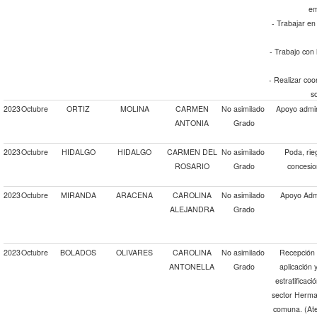
em
- Trabajar en
- Trabajo con 
- Realizar coo
s
2023
Octubre
ORTIZ
MOLINA
CARMEN
No asimilado
Apoyo admin
ANTONIA
Grado
2023
Octubre
HIDALGO
HIDALGO
CARMEN DEL
No asimilado
Poda, rie
ROSARIO
Grado
concesio
2023
Octubre
MIRANDA
ARACENA
CAROLINA
No asimilado
Apoyo Admi
ALEJANDRA
Grado
2023
Octubre
BOLADOS
OLIVARES
CAROLINA
No asimilado
Recepción 
ANTONELLA
Grado
aplicación 
estratificaci
sector Herma
comuna. (Ate