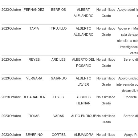
2023
Octubre
FERNANDEZ
BERRIOS
ALBERT
No asimilado
Apoyo adminis
ALEJANDRO
Grado
2023
Octubre
TAPIA
TRUJILLO
ALBERTO
No asimilado
Apoyo en Muse
ALEJANDRO
Grado
sala de exp
atención a est
investigadore
catal
2023
Octubre
REYES
ARDILES
ALBERTO DEL
No asimilado
Sereno di
ROSARIO
Grado
2023
Octubre
VERGARA
GAJARDO
ALBERTO
No asimilado
Apoyo unidad 
JAVIER
Grado
intervención c
desarrollo
2023
Octubre
RECABARREN
LEYES
ALCIDES
No asimilado
Peoneta 
HERNAN
Grado
2023
Octubre
ROJAS
VARAS
ALDO ENRIQUE
No asimilado
Sereno di
Grado
2023
Octubre
SEVERINO
CORTES
ALEJANDRA
No asimilado
Apoyo Pro