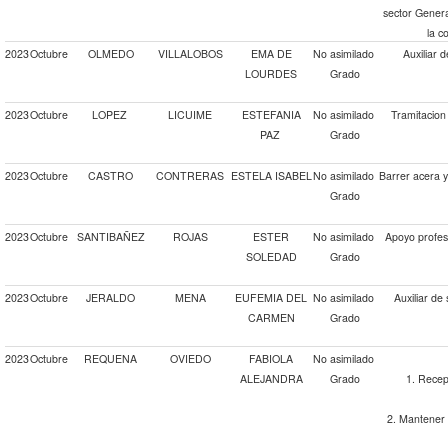
sector Genera
la c
2023
Octubre
OLMEDO
VILLALOBOS
EMA DE
No asimilado
Auxiliar 
LOURDES
Grado
2023
Octubre
LOPEZ
LICUIME
ESTEFANIA
No asimilado
Tramitacion 
PAZ
Grado
2023
Octubre
CASTRO
CONTRERAS
ESTELA ISABEL
No asimilado
Barrer acera 
Grado
2023
Octubre
SANTIBAÑEZ
ROJAS
ESTER
No asimilado
Apoyo profes
SOLEDAD
Grado
2023
Octubre
JERALDO
MENA
EUFEMIA DEL
No asimilado
Auxiliar de
CARMEN
Grado
2023
Octubre
REQUENA
OVIEDO
FABIOLA
No asimilado
ALEJANDRA
Grado
1. Recep
2. Mantener 