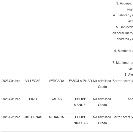
3. Acompaña
segú
4. Elaborar y 
act
5. Confecci
elaborar memos
decretos y 
6. Mantener o
7. Mantener ac
co
8. Ate
2023
Octubre
VILLEGAS
VERGARA
FABIOLA PILAR
No asimilado
Barrer acera 
Grado
2023
Octubre
PINO
VARAS
FELIPE
No asimilado
Apo
MANUEL
Grado
2023
Octubre
CISTERNAS
MIRANDA
FELIPE
No asimilado
Barrer acera 
NICOLAS
Grado