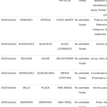
PATRICIA
Grado
aplicación 
estratificaci
sector Rafael
com
2023
Octubre
GRANGEY
ZEPEDA
HUGO JAVIER
No asimilado
Poda en se
Grado
Ribereño 
inseguros, f
habitantes 
2023
Octubre
RODRIGUEZ
ALQUINTA
HUGO
No asimilado
Sereno di
LEONARDO
Grado
2023
Octubre
SEGOVIA
JAURE
IAN ESTEBAN
No asimilado
Jornal, retiro
Grado
2023
Octubre
HENRIQUEZ
QUINZACARA
IBERIA
No asimilado
Coordinadora 
CRISTINA
Grado
Empresas y a
2023
Octubre
VALLE
PLAZA
IVAN ASNOL
No asimilado
Sereno para 
Grado
2023
Octubre
BARRERA
BARRERA
IVAN ORIEL
No asimilado
Poda, rie
Grado
concesio