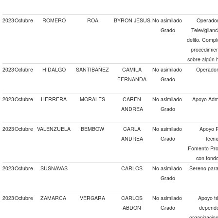
2023
Octubre
ROMERO
ROA
BYRON JESUS
No asimilado
Operador
Grado
Televigilanc
delito. Compl
procedimient
sobre algún 
2023
Octubre
HIDALGO
SANTIBAÑEZ
CAMILA
No asimilado
Operador
FERNANDA
Grado
2023
Octubre
HERRERA
MORALES
CAREN
No asimilado
Apoyo Admi
ANDREA
Grado
2023
Octubre
VALENZUELA
BEMBOW
CARLA
No asimilado
Apoyo P
ANDREA
Grado
técn
Fomento Prod
con fondo
2023
Octubre
SUSNAVAS
CARLOS
No asimilado
Sereno para 
Grado
2023
Octubre
ZAMARCA
VERGARA
CARLOS
No asimilado
Apoyo té
ABDON
Grado
depende
organizacio