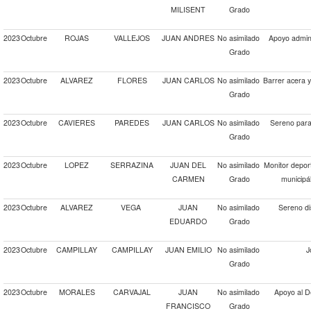
MILISENT
Grado
2023
Octubre
ROJAS
VALLEJOS
JUAN ANDRES
No asimilado
Apoyo admini
Grado
2023
Octubre
ALVAREZ
FLORES
JUAN CARLOS
No asimilado
Barrer acera 
Grado
2023
Octubre
CAVIERES
PAREDES
JUAN CARLOS
No asimilado
Sereno para 
Grado
2023
Octubre
LOPEZ
SERRAZINA
JUAN DEL
No asimilado
Monitor deport
CARMEN
Grado
municipál
2023
Octubre
ALVAREZ
VEGA
JUAN
No asimilado
Sereno di
EDUARDO
Grado
2023
Octubre
CAMPILLAY
CAMPILLAY
JUAN EMILIO
No asimilado
J
Grado
2023
Octubre
MORALES
CARVAJAL
JUAN
No asimilado
Apoyo al D
FRANCISCO
Grado