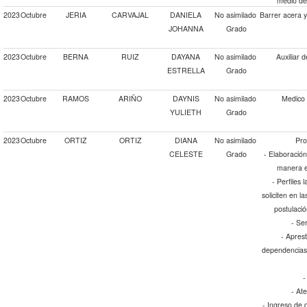
medio de
2023
Octubre
JERIA
CARVAJAL
DANIELA
No asimilado
Barrer acera 
JOHANNA
Grado
2023
Octubre
BERNA
RUIZ
DAYANA
No asimilado
Auxiliar 
ESTRELLA
Grado
2023
Octubre
RAMOS
ARIÑO
DAYNIS
No asimilado
Medico 
YULIETH
Grado
2023
Octubre
ORTIZ
ORTIZ
DIANA
No asimilado
Pro
CELESTE
Grado
- Elaboración
manera e
- Perfiles
soliciten en l
postulació
- Ser
- Aprest
dependencias 
-
- At
- Ingreso de 