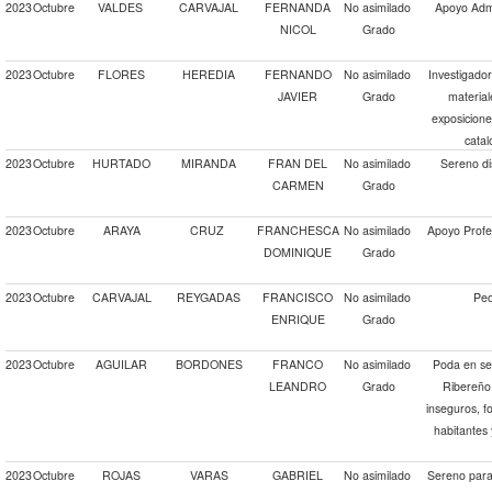
2023
Octubre
VALDES
CARVAJAL
FERNANDA
No asimilado
Apoyo Admi
NICOL
Grado
2023
Octubre
FLORES
HEREDIA
FERNANDO
No asimilado
Investigado
JAVIER
Grado
material
exposiciones
catal
2023
Octubre
HURTADO
MIRANDA
FRAN DEL
No asimilado
Sereno di
CARMEN
Grado
2023
Octubre
ARAYA
CRUZ
FRANCHESCA
No asimilado
Apoyo Profe
DOMINIQUE
Grado
2023
Octubre
CARVAJAL
REYGADAS
FRANCISCO
No asimilado
Peo
ENRIQUE
Grado
2023
Octubre
AGUILAR
BORDONES
FRANCO
No asimilado
Poda en se
LEANDRO
Grado
Ribereño 
inseguros, f
habitantes 
2023
Octubre
ROJAS
VARAS
GABRIEL
No asimilado
Sereno para 