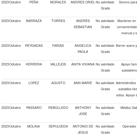
2023
Octubre
PEÑA
MORALES
ANDRES ORIEL
No asimilado
Sereno para 
Grado
2023
Octubre
BARRAZA
TORRES
ANDRES
No asimilado
Mantener en 
SEBASTIAN
Grado
(ornamentales
manual y l
2023
Octubre
REYGADAS
FARIAS
ANGELICA
No asimilado
Barrer acera 
PAOLA
Grado
2023
Octubre
HERRERA
VALLEJOS
ANITA VIVIANA
No asimilado
Apoyo famil
Grado
subsistema
2023
Octubre
LOPEZ
AGUSTO
ANN MARIE
No asimilado
Administrativo
Grado
subsidios fam
estos. Apoyo 
2023
Octubre
PASSARO
REBOLLEDO
ANTHONY
No asimilado
Médico Gab
JOSE
Grado
2023
Octubre
MOLINA
SEPULVEDA
ANTONIO DE
No asimilado
Operador 
JESUS
Grado