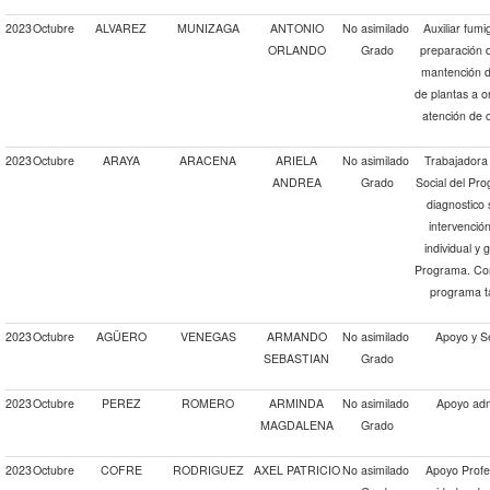
2023
Octubre
ALVAREZ
MUNIZAGA
ANTONIO
No asimilado
Auxiliar fumi
ORLANDO
Grado
preparación d
mantención de
de plantas a o
atención de c
2023
Octubre
ARAYA
ARACENA
ARIELA
No asimilado
Trabajadora 
ANDREA
Grado
Social del Pr
diagnostico 
intervención
individual y 
Programa. Con
programa tan
2023
Octubre
AGÜERO
VENEGAS
ARMANDO
No asimilado
Apoyo y Se
SEBASTIAN
Grado
2023
Octubre
PEREZ
ROMERO
ARMINDA
No asimilado
Apoyo admi
MAGDALENA
Grado
2023
Octubre
COFRE
RODRIGUEZ
AXEL PATRICIO
No asimilado
Apoyo Profe