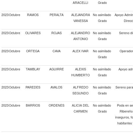
ARACELLI
Grado
2023
Octubre
RAMOS
PERALTA
ALEJANDRA
No asimilado
Apoyo Adminis
VANESSA
Grado
Direcc
2023
Octubre
OLIVARES
ROJAS
ALEJANDRO
No asimilado
Sereno di
ANTONIO
Grado
2023
Octubre
ORTEGA
CAVA
ALEX IVAR
No asimilado
Operador
Grado
2023
Octubre
TAMBLAY
AGUIRRE
ALEXIS
No asimilado
Apoyo admi
HUMBERTO
Grado
2023
Octubre
PAREDES
AVALOS
ALFREDO
No asimilado
Sereno para 
SEGUNDO
Grado
2023
Octubre
BARRIOS
ORDENES
ALICIA DEL
No asimilado
Poda en se
CARMEN
Grado
Ribereño 
inseguros, f
habitantes 