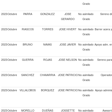
Grado
2023
Octubre
PARRA
GONZALEZ
JOSE
No asimilado
Sereno di
GERARDO
Grado
2023
Octubre
RIASCOS
TORRES
JOSE HIVERT
No asimilado
Barrer acera 
Grado
2023
Octubre
BRUNO
NAVAS
JOSE JAVIER
No asimilado
Apoyo adm. en
Grado
2023
Octubre
GUERRA
ROJAS
JOSE NELSON
No asimilado
Sereno para 
Grado
2023
Octubre
SANCHEZ
CHAVARRIA
JOSE PATRICIO
No asimilado
Operador
Grado
2023
Octubre
VILLALOBOS
BORQUEZ
JOSE PATRICIO
No asimilado
Apoyo administ
Grado
2023
Octubre
MORELLO
DUEÑAS
JOSSETTE
No asimilado
Asesorí