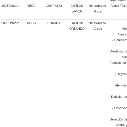
2023
Octubre
VEGA
CAMPILLAY
CARLOS
No asimilado
Apoyo Técni
JAVIER
Grado
2023
Octubre
ROCO
CUADRA
CARLOS
No asimilado
ORLANDO
Grado
- Mon
- Atenció
- Compleme
- Atestiguar a
deli
- Redactar los
- Registr
- Atención
- Detectar fa
- Observaci
- Detección d
central 