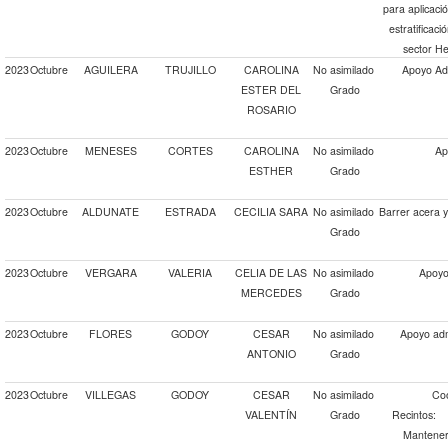
para aplicaci
estratificaci
sector H
2023
Octubre
AGUILERA
TRUJILLO
CAROLINA
No asimilado
Apoyo Adm
ESTER DEL
Grado
ROSARIO
2023
Octubre
MENESES
CORTES
CAROLINA
No asimilado
Ap
ESTHER
Grado
2023
Octubre
ALDUNATE
ESTRADA
CECILIA SARA
No asimilado
Barrer acera 
Grado
2023
Octubre
VERGARA
VALERIA
CELIA DE LAS
No asimilado
Apoyo 
MERCEDES
Grado
2023
Octubre
FLORES
GODOY
CESAR
No asimilado
Apoyo admi
ANTONIO
Grado
2023
Octubre
VILLEGAS
GODOY
CESAR
No asimilado
Coo
VALENTÍN
Grado
Re
Mantener