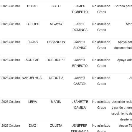
2023
Octubre
ROJAS
SOTO
JAMES
No asimilado
Sereno para 
ROBERTO
Grado
2023
Octubre
TORRES
ALVAYAY
JANET
No asimilado
Aten
DOMINGA
Grado
2023
Octubre
ROJAS
OSSANDON
JAVIER
No asimilado
Apoyo admi
ALONSO
Grado
documentaci
2023
Octubre
AGUILAR
RODRIGUEZ
JAVIER
No asimilado
Apoyo Adm
ERNESTO
Grado
2023
Octubre
NAHUELHUAL
URRUTIA
JAVIER
No asimilado
A
GASTON
Grado
2023
Octubre
LEIVA
MARIN
JEANETTE
No asimilado
Jornal de recic
CAMILA
Grado
y cartón u to
seguimiento de
desde lo
2023
Octubre
DIAZ
ZULETA
JENIFFER
No asimilado
Apoyo Té
FERNANDA
Grado