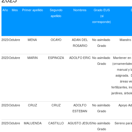
Año
Mes
Primer apellido
Segundo
Nombres
Grado EUS
apellido
(si
corresponde)
2023
Octubre
MENA
OCAYO
ADAN DEL
No asimilado
Maestro 
ROSARIO
Grado
2023
Octubre
MARIN
ESPINOZA
ADOLFO ERIC
No asimilado
Mantener en 
Grado
(ornamentales,
manual y l
asignada. D
áreas ve
fertilizantes, i
jardines, árbo
2023
Octubre
CRUZ
CRUZ
ADOLFO
No asimilado
Apoyo Adm
ESTEBAN
Grado
2023
Octubre
MALUENDA
CASTILLO
AGUSTO JESUS
No asimilado
Sereno para 
Grado