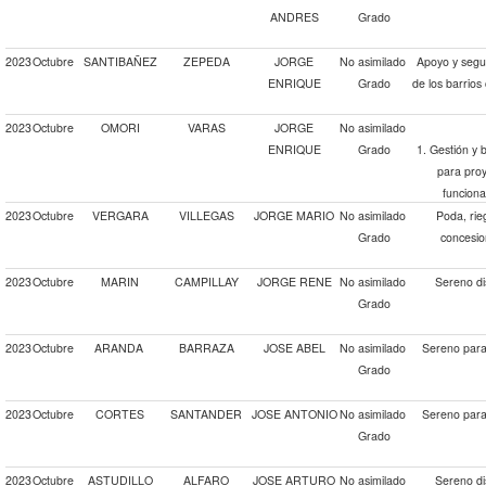
ANDRES
Grado
2023
Octubre
SANTIBAÑEZ
ZEPEDA
JORGE
No asimilado
Apoyo y segui
ENRIQUE
Grado
de los barrios
2023
Octubre
OMORI
VARAS
JORGE
No asimilado
ENRIQUE
Grado
1. Gestión y 
para proy
funciona
2023
Octubre
VERGARA
VILLEGAS
JORGE MARIO
No asimilado
Poda, rie
Grado
concesio
2023
Octubre
MARIN
CAMPILLAY
JORGE RENE
No asimilado
Sereno di
Grado
2023
Octubre
ARANDA
BARRAZA
JOSE ABEL
No asimilado
Sereno para 
Grado
2023
Octubre
CORTES
SANTANDER
JOSE ANTONIO
No asimilado
Sereno para 
Grado
2023
Octubre
ASTUDILLO
ALFARO
JOSE ARTURO
No asimilado
Sereno di