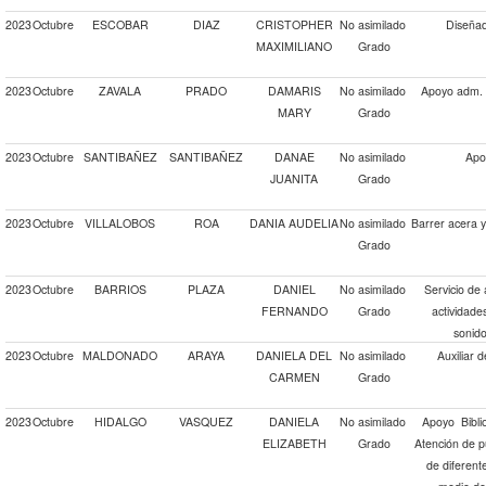
2023
Octubre
ESCOBAR
DIAZ
CRISTOPHER
No asimilado
Diseñad
MAXIMILIANO
Grado
2023
Octubre
ZAVALA
PRADO
DAMARIS
No asimilado
Apoyo adm. y
MARY
Grado
2023
Octubre
SANTIBAÑEZ
SANTIBAÑEZ
DANAE
No asimilado
Apoy
JUANITA
Grado
2023
Octubre
VILLALOBOS
ROA
DANIA AUDELIA
No asimilado
Barrer acera 
Grado
2023
Octubre
BARRIOS
PLAZA
DANIEL
No asimilado
Servicio de 
FERNANDO
Grado
actividade
sonido
2023
Octubre
MALDONADO
ARAYA
DANIELA DEL
No asimilado
Auxiliar 
CARMEN
Grado
2023
Octubre
HIDALGO
VASQUEZ
DANIELA
No asimilado
Apoyo Biblio
ELIZABETH
Grado
Atención de p
de diferent