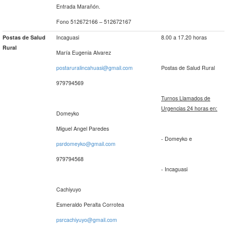
Entrada Marañón.
Fono 512672166 – 512672167
Postas de Salud
Incaguasi
8.00 a 17.20 horas
Rural
María Eugenia Alvarez
postaruralincahuasi@gmail.com
Postas de Salud Rural
979794569
Turnos Llamados de
Urgencias 24 horas en:
Domeyko
Miguel Angel Paredes
- Domeyko e
psrdomeyko@gmail.com
979794568
- Incaguasi
Cachiyuyo
Esmeraldo Peralta Corrotea
psrcachiyuyo@gmail.com