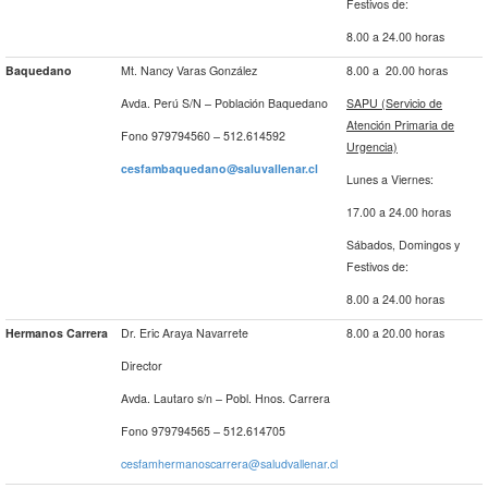
Festivos de:
8.00 a 24.00 horas
Baquedano
Mt. Nancy Varas González
8.00 a 20.00 horas
Avda. Perú S/N – Población Baquedano
SAPU (Servicio de
Atención Primaria de
Fono 979794560 – 512.614592
Urgencia)
cesfambaquedano@saluvallenar.cl
Lunes a Viernes:
17.00 a 24.00 horas
Sábados, Domingos y
Festivos de:
8.00 a 24.00 horas
Hermanos Carrera
Dr. Eric Araya Navarrete
8.00 a 20.00 horas
Director
Avda. Lautaro s/n – Pobl. Hnos. Carrera
Fono 979794565 – 512.614705
cesfamhermanoscarrera@saludvallenar.cl