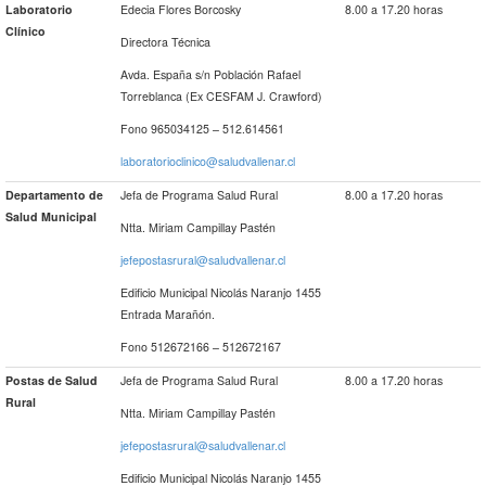
Laboratorio
Edecia Flores Borcosky
8.00 a 17.20 horas
Clínico
Directora Técnica
Avda. España s/n Población Rafael
Torreblanca (Ex CESFAM J. Crawford)
Fono 965034125 – 512.614561
laboratorioclinico@saludvallenar.cl
Departamento de
Jefa de Programa Salud Rural
8.00 a 17.20 horas
Salud Municipal
Ntta. Miriam Campillay Pastén
jefepostasrural@saludvallenar.cl
Edificio Municipal Nicolás Naranjo 1455
Entrada Marañón.
Fono 512672166 – 512672167
Postas de Salud
Jefa de Programa Salud Rural
8.00 a 17.20 horas
Rural
Ntta. Miriam Campillay Pastén
jefepostasrural@saludvallenar.cl
Edificio Municipal Nicolás Naranjo 1455