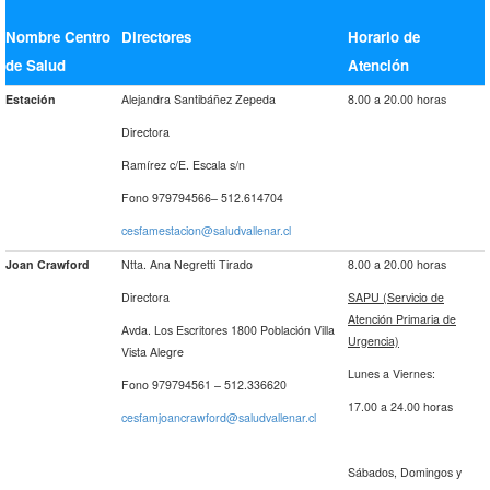
Nombre Centro
Directores
Horario de
de Salud
Atención
Estación
Alejandra Santibáñez Zepeda
8.00 a 20.00 horas
Directora
Ramírez c/E. Escala s/n
Fono 979794566– 512.614704
cesfamestacion@saludvallenar.cl
Joan Crawford
Ntta. Ana Negretti Tirado
8.00 a 20.00 horas
Directora
SAPU (Servicio de
Atención Primaria de
Avda. Los Escritores 1800 Población Villa
Urgencia)
Vista Alegre
Lunes a Viernes:
Fono 979794561 – 512.336620
17.00 a 24.00 horas
cesfamjoancrawford@saludvallenar.cl
Sábados, Domingos y