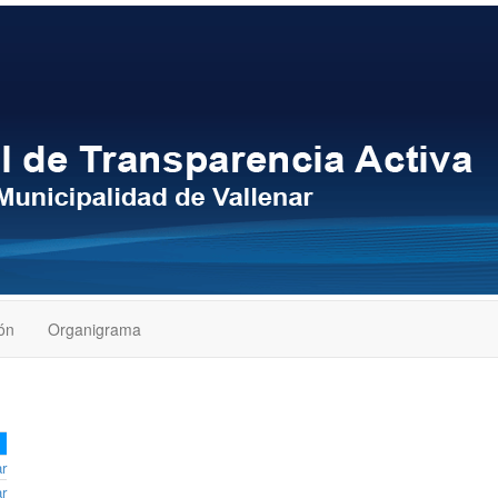
ión
Organigrama
r
r